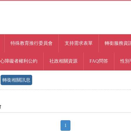
特殊教育推行委員會
支持需求表單
轉銜服務資
身心障礙者權利公約
社政相關資源
FAQ問答
性別
轉銜相關訊息
會
1