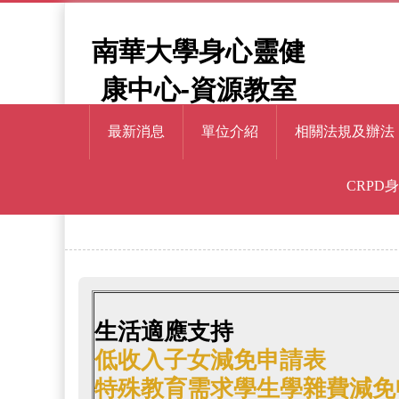
南華大學身心靈健
康中心-資源教室
最新消息
單位介紹
相關法規及辦法
CRPD
> 下載專區
首頁
生活適應支持
低收入子女減免申請表
特殊教育需求學生學雜費減免